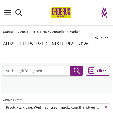
Startseite
Ausstellerliste 2026
Austeller & Marken
Teilen
AUSSTELLERVERZEICHNIS HERBST 2026
Filter
Produktgruppe
Weihnachtsschmuck, kunsthandwerklicher
Kunsthandwerk und Kunstgewerbe
Katalog
Select Input
-
Weihnachtsschmuck, kunsthandwerklicher
Aktive Filter:
Select Input
Land
Produktgruppe: Weihnachtsschmuck, kunsthandwerklicher
-