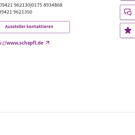
: 09421 962130|0175 8934868
 09421 9621350
Aussteller kontaktieren
s://www.schapfl.de