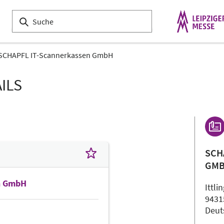
SCHAPFL IT-Scannerkassen GmbH
ILS
SCH
GM
n GmbH
Ittli
9431
Deut